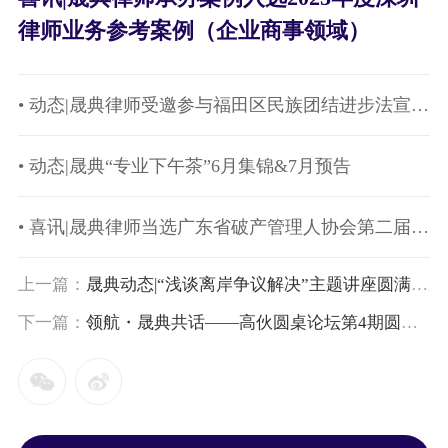
律师业务参考案例（企业商事领域）
• 动态|晟典律师受邀参与福田区民族团结进步法宣传活动
• 动态|晟典“专业下午茶”6月集锦&7月预告
• 喜讯|晟典律师当选广东省破产管理人协会第二届专业委员会副主任
上一篇：
晟典动态|“浅谈离岸争议解决”主题讲座圆满举办
下一篇：
领航・晟典共话——高伙圆桌论坛第4期圆满举行