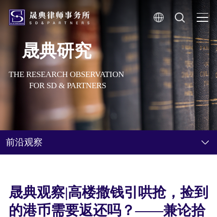
晟典研究
THE RESEARCH OBSERVATION
FOR SD & PARTNERS
前沿观察
晟典观察|高楼撒钱引哄抢，捡到
的港币需要返还吗？——兼论拾