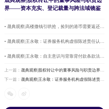
晟典观察|股权转让中的董事风险与职责边
界——资本充实、登记裁量与跨法域镜鉴
• 晟典观察|高楼撒钱引哄抢，捡到的港币需要返还吗？——兼论拾得遗失物的法律义务与风险
• 晟典观察|王永敬：证券服务机构虚假陈述责任认定规则与民法典侵权责任编的体系冲突
• 晟典观察|王永敬：自主意识与背靠背付款条款法理义蕴——以康德道德哲学观为切入
上一篇：
晟典观察|股权转让中的董事风险与职责边界——资本充实、登记裁量与跨法域镜鉴
下一篇：
晟典观察|王永敬：证券服务机构虚假陈述责任认定规则与民法典侵权责任编的体系冲突