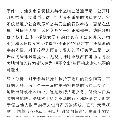
事件中，汕头市公安机关与小区物业迅速行动，公开呼
吁捡拾者上交港币，这一行为具有重要的法律意义。它
不仅是维护社会秩序和公共安全的行政举措，更是在法
律上对拾得人履行返还义务的一种正式催告。该呼吁明
确了权利主体（撒钱女子）的代表方（公安机关、物
业）和返还接收方，使得
“拒不返还”的认定有了更清晰的
事实依据。对于拾得人而言，警方的呼吁实际上是一次
严肃的法律风险提示，无视此呼吁继续占有港币，将极
大地增加其行为被认定为“拒不交出”从而构成违法犯罪的
可能性。
综上分析，对于参与哄抢并捡拾了港币的公众而言，正
确的选择只有一个——及时主动将捡到的港币上交至当
地派出所或小区物业。这是履行法定义务、避免法律风
险的最优解。法律对于拾金不昧的行为积极倡导，但对
于侵占他人财产的行为也有严厉的惩戒。面对“天降横
财”，切莫心存侥幸，误以为“谁捡到归谁”。民事上的返