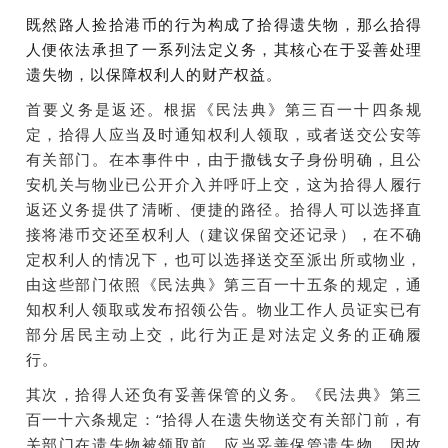
既然
路人
捡拾港币的行为构成了拾得遗失物，那么拾得
人便依法承担了一系列法定义务，其核心在于妥善处理
遗失物，以保障权利人的财产权益。
首要义务是返还。根据《民法典》第三百一十四条规
定，拾得人应当及时通知权利人领取，或者送交公安等
有关部门。在本事件中，由于撒钱女子身份明确，且公
安机关与物业已公开介入并呼吁上交，这为拾得人履行
返还义务提供了清晰、便捷的路径。拾得人可以选择直
接将港币交还至权利人（建议保留交还记录），在不确
定权利人的情况下，也可以选择送交至派出所或物业，
由这些部门依照《民法典》第三百一十五条的规定，通
知权利人领取或发布招领公告。物业工作人员证实已有
部分居民主动上交，此行为正是对法定义务的正确履
行。
其次，拾得人还负有妥善保管的义务。《民法典》第三
百一十六条规定：“拾得人在遗失物送交有关部门前，有
关部门在遗失物被领取前，应当妥善保管遗失物。因故