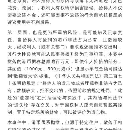
返还原物。若因拾得人的原因导致港币无法返还（如已
花费、毁损），权利人有权请求损害赔偿。拾得人不仅
需要返还本金，还可能因拒不返还的行为而承担相应的
诉讼费用等不利后果。
第二层面，也是更为严重的风险，是可能触及刑事责
任。当拾得人将捡到的港币非法占为己有，且数额较
大，经权利人（或有关部门）要求返还而拒不交出时，
其行为性质就可能从民事侵权升级为刑事犯罪。本案中
撒落的港币据称总额逾百万元，即便个人捡拾的部分，
其面值（1000元、500元港币）也显示单笔金额可能达
到“数额较大”的标准。
《中华人民共和国刑法》
第二百七
十条明确规定：“将他人的遗忘物或者埋藏物非法占为己
有，数额较大，拒不交出的，依照前款的规定处罚。” 此
处的“遗忘物”在刑法理论与实践中，其内涵与民法中
的“遗失物”存在交叉，对于因权利人疏忽而短暂脱离控
制、置于特定场所的财物，可以被评价为遗忘物。
本事件中，港币虽系抛撒，但源于特定住户，散落于相
对特定的公共区域，且公安机关已迅速介入并公开呼吁