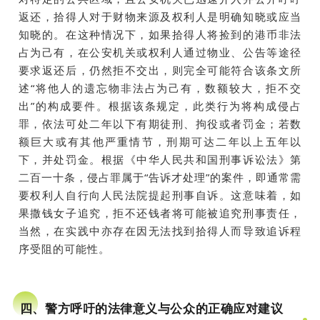
返还，拾得人对于财物来源及权利人是明确知晓或应当
知晓的。在这种情况下，如果拾得人将捡到的港币非法
占为己有，在公安机关或权利人通过物业、公告等途径
要求返还后，仍然拒不交出，则完全可能符合该条文所
述“将他人的遗忘物非法占为己有，数额较大，拒不交
出”的构成要件。根据该条规定，此类行为将构成侵占
罪，依法可处二年以下有期徒刑、拘役或者罚金；若数
额巨大或有其他严重情节，刑期可达二年以上五年以
下，并处罚金。根据《中华人民共和国刑事诉讼法》第
二百一十条，侵占罪属于“告诉才处理”的案件，即通常需
要权利人自行向人民法院提起刑事自诉。这意味着，如
果撒钱女子追究，拒不还钱者将可能被追究刑事责任，
当然，在实践中亦存在因无法找到拾得人而导致追诉程
序受阻的可能性。
四、警方呼吁的法律意义与公众的正确应对建议