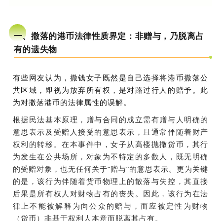
一、撒落的港币法律性质界定：非赠与，乃脱离占
有的遗失物
有些网友认为，撒钱女子既然是自己选择将港币撒落公
共区域，即视为放弃所有权，是对路过行人的赠予
。
此
为
对撒落港币的法律属性
的误解
。
根据民法基本原理，赠与合同的成立需有赠与人明确的
意思表示及受赠人接受的意思表示，且通常伴随着财产
权利的转移。在本事件中，女子从高楼抛撒货币，其行
为发生在公共场所，对象为不特定的多数人，既无明确
的受赠对象，也无任何关于“赠与”的意思表示。更为关键
的是，该行为伴随着货币物理上的散落与失控，其直接
后果是所有权人对财物占有的丧失。因此，该行为在法
律上不能被解释为向公众的赠与，而应被定性为财物
（货币）非基于权利人本意而脱离其占有。