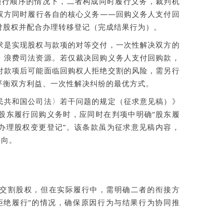
”履行顺序的情况下，二者构成同时履行义务，裁判机
双方同时履行各自的核心义务——回购义务人支付回
付股权并配合办理转移登记（完成结果行为）。
求是实现股权与款项的对等交付，一次性解决双方的
、浪费司法资源。若仅裁决回购义务人支付回购款，
付款项后可能面临回购权人拒绝交割的风险，需另行
平衡双方利益、一次性解决纠纷的最优方式。
民共和国公司法〉若干问题的规定（征求意见稿）》
股东履行回购义务时，应同时在判项中明确“股东履
办理股权变更登记”。该条款虽为征求意见稿内容，
导向。
交割股权，但在实际履行中，需明确二者的衔接方
拒绝履行”的情况，确保原因行为与结果行为协同推
：