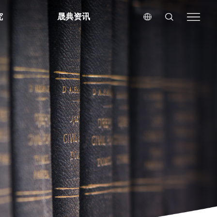
究
晟典资讯