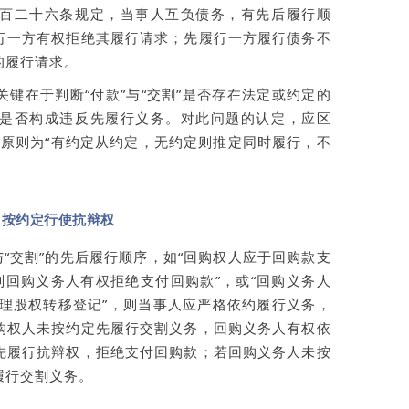
百二十六条规定，当事人互负债务，有先后履行顺
行一方有权拒绝其履行请求；先履行一方履行债务不
的履行请求。
键在于判断“付款”与“交割”是否存在法定或约定的
是否构成违反先履行义务。对此问题的认定，应区
核心原则为“有约定从约定，无约定则推定同时履行，不
，按约定行使抗辩权
与“交割”的先后履行顺序，如“回购权人应于回购款支
则回购义务人有权拒绝支付回购款”，或“回购义务人
办理股权转移登记”，则当事人应严格依约履行义务，
购权人未按约定先履行交割义务，回购义务人有权依
先履行抗辩权，拒绝支付回购款；若回购义务人未按
履行交割义务。