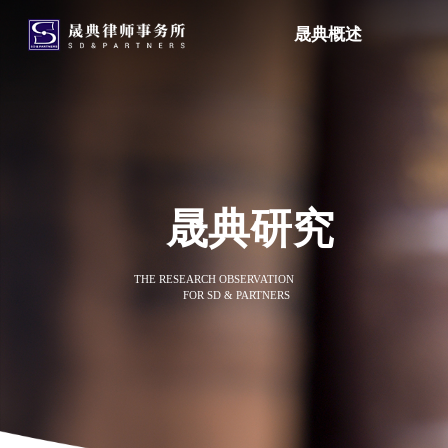
晟典概述
晟典研究
THE RESEARCH OBSERVATION
FOR SD & PARTNERS