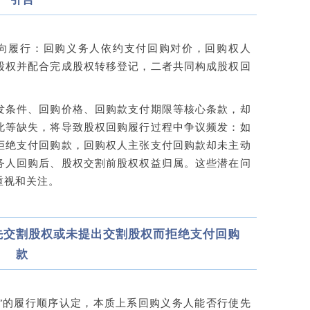
的双向履行：回购义务人依约支付回购对价，回购权人
股权并配合完成
股权转移登记
，二者共同构成股权回
发条件、回购价格、回购款支付期限等核心条款，却
此等缺失，将导致股权回购履行过程中争议频发：如
拒绝支付回购款，回购权人主张支付回购款却未主动
务人回购后、股权交割前股权权益归属。这些潜在问
重视和关注。
先交割股权或未提出交割股权而拒绝支付回购
款
割”的履行顺序认定，本质上系回购义务人能否行使
先