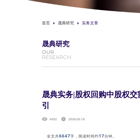
首页
晟典研究
实务文章
晟典研究
OUR
RESEARCH
晟典实务|股权回购中股权
引
4932
2026.03.18
6647
17
全文共
字，阅读时间约
分钟。