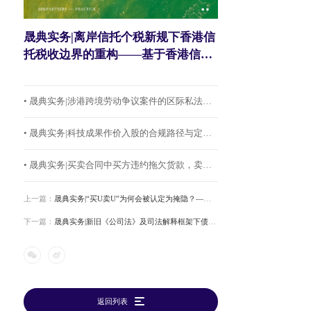
晟典实务|离岸信托个税新规下香港信
托税收边界的重构——基于香港信托
法、香港税制与跨境税收安排的分析
• 晟典实务|涉港跨境劳动争议案件的区际私法冲突——法律适用及建议解决方案
• 晟典实务|科技成果作价入股的合规路径与定价机制——基于广东省及深圳市相关政策的实务指引
• 晟典实务|买卖合同中买方违约拖欠货款，卖方如何有效维权？
上一篇：
晟典实务|“买U卖U”为何会被认定为掩隐？——来自辩护视角的完整实务拆解
下一篇：
晟典实务|新旧《公司法》及司法解释框架下债权人保护的机制变革
返回列表